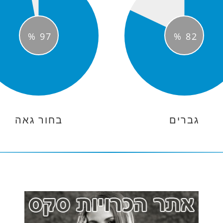
%
97
%
82
גברים
בחור גאה