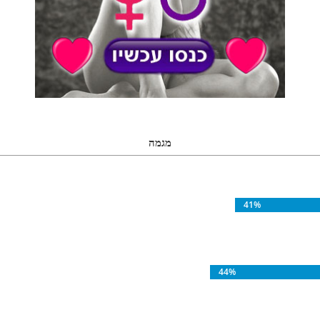
מגמה
41%
44%