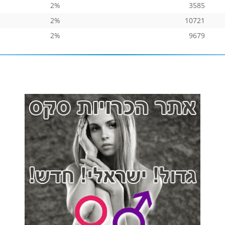
2%
3585
2%
10721
2%
9679