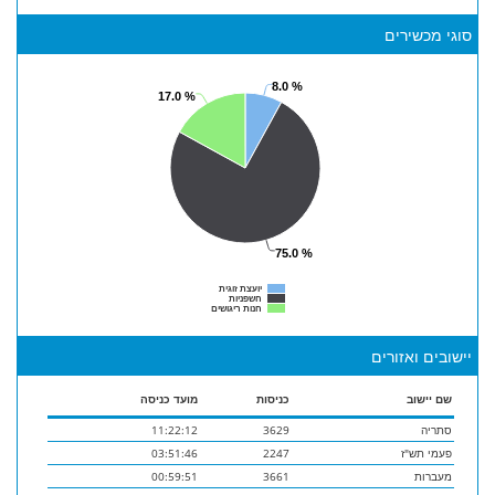
סוגי מכשירים
8.0 %
17.0 %
75.0 %
יועצת זוגית
חשפניות
חנות ריגושים
יישובים ואזורים
שם יישוב‏
כניסות‏
מועד כניסה‏
סתריה
3629
11:22:12
פעמי תש"ז
2247
03:51:46
מעברות
3661
00:59:51