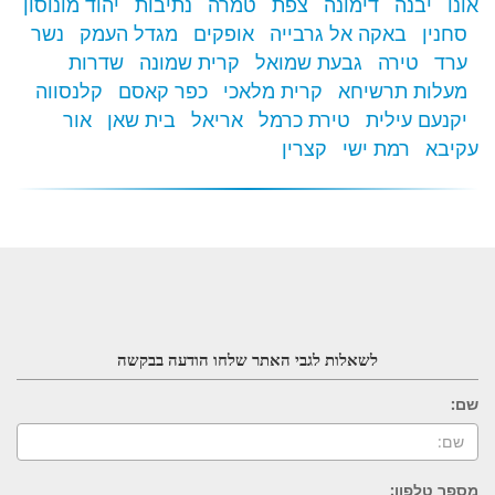
אונו
יבנה
דימונה
צפת
טמרה
נתיבות
יהוד מונוסון
סחנין
באקה אל גרבייה
אופקים
מגדל העמק
נשר
ערד
טירה
גבעת שמואל
קרית שמונה
שדרות
מעלות תרשיחא
קרית מלאכי
כפר קאסם
קלנסווה
יקנעם עילית
טירת כרמל
אריאל
בית שאן
אור
עקיבא
רמת ישי
קצרין
לשאלות לגבי האתר שלחו הודעה בבקשה
שם:
מספר טלפון: