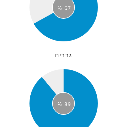
%
67
גברים
%
89