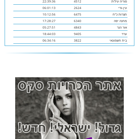
פוריה עילית
4512
22:39:36
עין גדי
2624
06:01:13
חצרות כ"ח
6475
10:12:56
מחנה יפה
6340
17:28:27
אור הנר
4843
05:27:51
ערד
9405
18:44:03
בית חשמונאי
3822
06:34:16