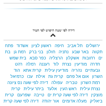
דירה לפי שעה חיפוש לפי העיר
ירושלים
תל אביב
חיפה
ראשון לציון
אשדוד
פתח
תקווה
באר שבע
נתניה
חולון
בני ברק
רמת גן
בת
ים
רחובות
אשקלון
הרצליה
כפר סבא
בית שמש
חדרה
מודיעין
נצרת
לוד
רעננה
רמלה
רהט
גבעתיים
נהריה
מודיעין עילית
קרית אתא
הוד
השרון
אום אל פחם
קרית גת
אילת
עכו
כרמיאל
רמת השרון
טבריה
עפולה
דירה לפי שעה נס ציונה
נצרת עילית
ראש העין
אלעד
ביתר עילית
קרית
מוצקין
דירה לפי שעה קרית ים
טייבה
שפרעם
קרית
ביאליק
מעלה אדומים
אור יהודה
דירה לפי שעה קרית